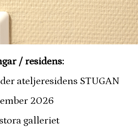
ar / residens:
nder ateljeresidens STUGAN
cember 2026
tora galleriet